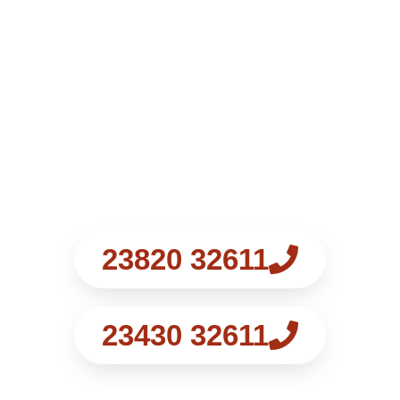
ροφήματα.
Επιλέξτε την περιοχή που σας εξυπηρετεί και
επικοινωνήστε μαζί μας.
Ι.ΚΤΕΟ Γιαννιτσά (είσοδος
Παραλίμνης)
Ι.ΚΤΕΟ Αξιούπολη Κιλκίς
23820 32611
23430 32611